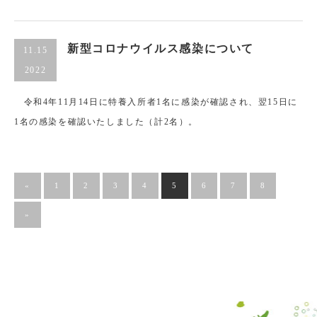
新型コロナウイルス感染について
11.15
2022
令和4年11月14日に特養入所者1名に感染が確認され、翌15日に
1名の感染を確認いたしました（計2名）。
«
1
2
3
4
5
6
7
8
»